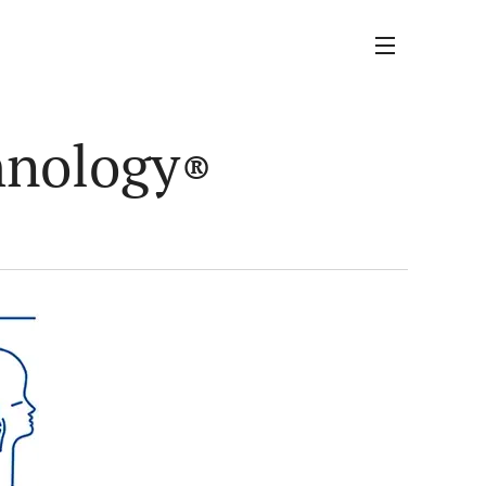
hnology
®