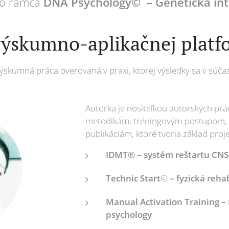
ho rámca
DNA Psychology
©
– Genetická int
výskumno-aplikačnej plat
výskumná práca overovaná v praxi, ktorej výsledky sa v súča
Autorka je nositeľkou autorských pr
metodikám, tréningovým postupom, 
publikáciám, ktoré tvoria základ proj
IDMT® – systém reštartu CNS 
Technic Start
©
– fyzická reha
Manual Activation Training –
psychology