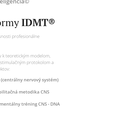
eligencia
©
formy
IDMT®
snosti profesionálne
áv k teoretickým modelom,
stimulačným protokolom a
ektov:
(centrálny nervový systém)
bilitačná metodika CNS
 mentálny tréning CNS - DNA