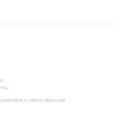
bu
izmu
podnetov s cieľom aktivovať