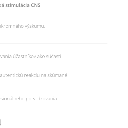
ká stimulácia CNS
 súkromného výskumu.
vania účastníkov ako súčasti
ť autentickú reakciu na skúmané
fesionálneho potvrdzovania.
u