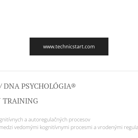
www.technicstart.com
/ DNA PSYCHOLÓGIA®
 TRAINING
nitívnych a autoregulačných procesov
 medzi vedomými kognitívnymi procesmi a vrodenými regu