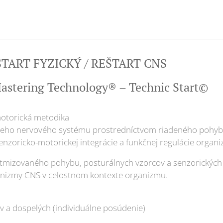
TART FYZICKÝ / REŠTART CNS
astering Technology® – Technic Start©
otorická metodika
lneho nervového systému prostredníctvom riadeného pohy
enzoricko-motorickej integrácie a funkčnej regulácie organ
tmizovaného pohybu, posturálnych vzorcov a senzorických 
nizmy CNS v celostnom kontexte organizmu.
v a dospelých (individuálne posúdenie)