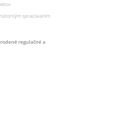
netov
, vnútorným spracovaním
vrodené regulačné a