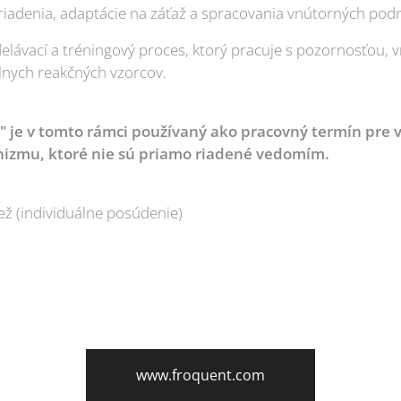
riadenia, adaptácie na záťaž a spracovania vnútorných pod
elávací a tréningový proces, ktorý pracuje s pozornosťou
álnych reakčných vzorcov.
a" je v tomto rámci používaný ako pracovný termín pre 
zmu, ktoré nie sú priamo riadené vedomím.
ž (individuálne posúdenie)
www.froquent.com