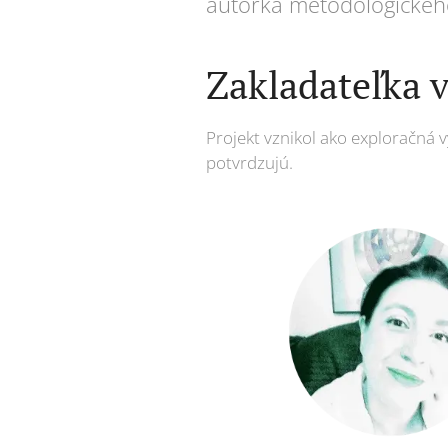
autorka metodologické
Zakladateľka 
Projekt vznikol ako exploračná 
potvrdzujú.