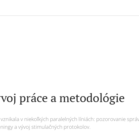
:
ývoj práce a metodológie
 vznikala v niekoľkých paralelných líniách: pozorovanie spr
ningy a vývoj stimulačných protokolov.