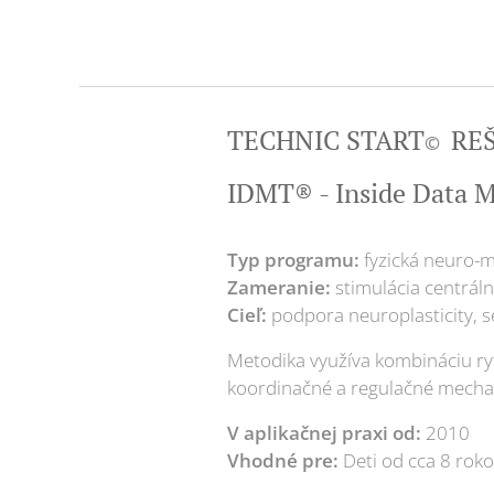
TECHNIC START
REŠ
©
IDMT® - Inside Data M
Typ programu:
fyzická neuro-m
Zameranie:
stimulácia centrá
Cieľ:
podpora neuroplasticity, s
Metodika využíva kombináciu ry
koordinačné a regulačné mecha
V aplikačnej praxi od:
2010
Vhodné pre:
Deti od cca 8 roko