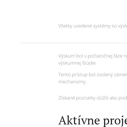
Všetky uvedené systémy sú výs
Výskum bol v počiatočnej fáze r
výskumnej štúdie.
Tento prístup bol zvolený zámer
mechanizmy.
Získané poznatky slúžili ako po
Aktívne proj