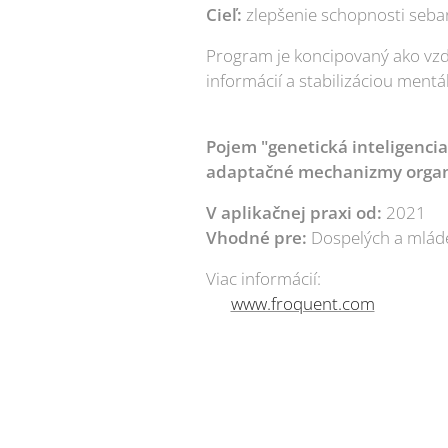
Cieľ:
zlepšenie schopnosti seba
Program je koncipovaný ako vzd
informácií a stabilizáciou ment
Pojem "genetická inteligenci
adaptačné mechanizmy organi
V aplikačnej praxi od:
2021
Vhodné pre:
Dospelých a mláde
Viac informácií:
👉
www.froquent.com