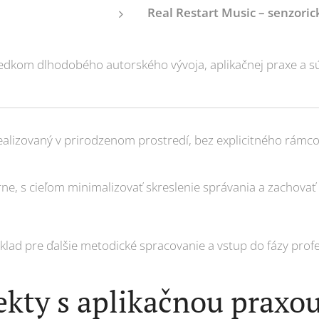
Real Restart Music – senzoric
ledkom dlhodobého autorského vývoja, aplikačnej praxe a
ealizovaný v prirodzenom prostredí, bez explicitného rámco
ne, s cieľom minimalizovať skreslenie správania a zachova
dklad pre ďalšie metodické spracovanie a vstup do fázy pro
ekty s aplikačnou praxo