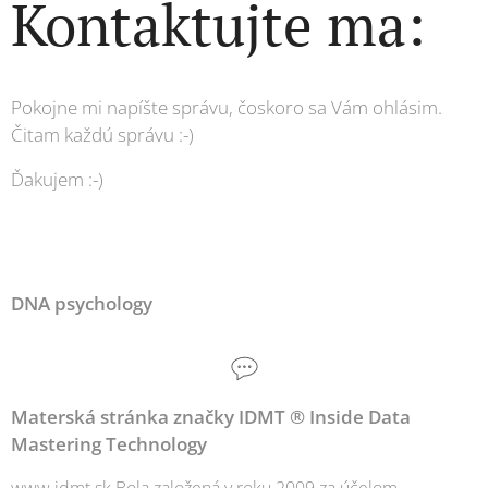
Kontaktujte ma:
Pokojne mi napíšte správu, čoskoro sa Vám ohlásim.
Čitam každú správu :-)
Ďakujem :-)
DNA psychology
Materská stránka značky
IDMT ®
Inside Data
Mastering Technology
www.idmt.sk Bola založená v roku 2009 za účelom